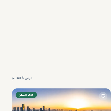
غاية
 مدة
ى أي
جولة
ن في
عرض
6
النتائج
جاهز للسكن