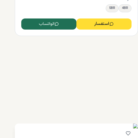
5BR
4BR
استفسار
الواتساب
خاصة
 حمامات على مساحة 1.550 قدم مربع.
ولكن إذا كنت ترغب في العيش في منزل أكثر اتساعًا، فيمكنك اختيار وحدة من 5 غرف نوم مع 5
وظبي
بع، أو خيار أكثر
نواع