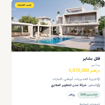
تحت الانشاء
يداً
 الإمارات
فلل بشاير
يبدأ من
درهم 6,070,000
جزيرة الحديريات, أبوظبي, الامارات
المطور:
شركة مدن للتطوير العقاري
التسليم
2028
فلل
أنسب
ة في
الوحدات المتاحة