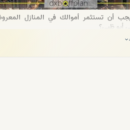
يجب أن تستثمر أموالك في المنازل المعرو
ي أبو ظبي؟
عتبر الإمارات هذه الأيام واحدة من أكثر وجهات الاستثمار العقاري شعبية، 
لمستثمرين من جميع أنحاء العالم شراء منزل في دبي وعجمان وخاصة أبو ظبي و
نتحدث هنا عن تفاصيل ومزايا العقارات المعروضة للبيع في أبو ظبي:
اء العقارات في أبوظبي
امل الأول والأكثر أهمية الذي يجذب المستثمرين العقاريين إلى المنازل او المش
انشاء في ابوظبي هو سهولة عملية شراء عقار في هذه الإمارة لأن هناك العدي
منجزة بنجاح، والمصارف ذات الخبرة والمؤمنة والمضمونة والمطورين العقاريين.
لاستثماري المرتفع من عقارات أبوظبي
 بالفرص الاستثمارية، والتي يمكنك استخدامها لزيادة العوائد من زيادة رأس ال
ثال، يمكنك العثور على بعض العقارات في هذه الإمارة لكسب عوائد تزيد عن 7%.
ار في أبوظبي واستفيد من الحماية القانونية