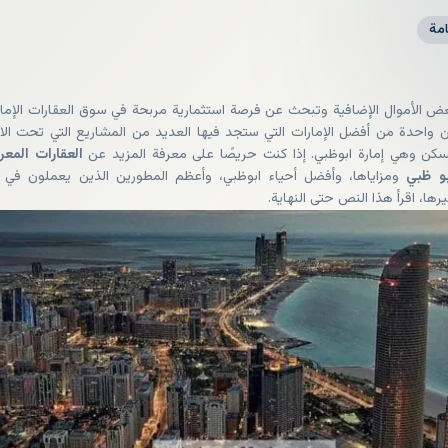
مة
 الأموال الإضافية وتبحث عن فرصة استثمارية مربحة في سوق العقارات الإمار
احدة من أفضل الإمارات التي ستجد فيها العديد من المشاريع التي تحت الا
سكن وهي إمارة ابوظبي. إذا كنت حريصًا على معرفة المزيد عن
العقارات المع
بو ظبي
ومزاياها، وأفضل أحياء ابوظبي، وأعظم المطورين الذين يعملون في
رها، اقرأ هذا النص حتى النهاية.