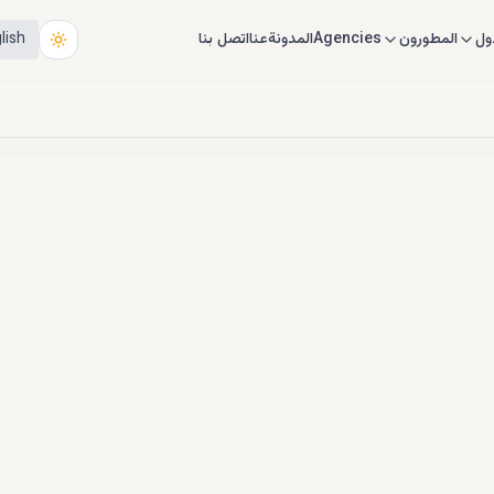
ول
المطورون
Agencies
المدونة
عنا
اتصل بنا
lish