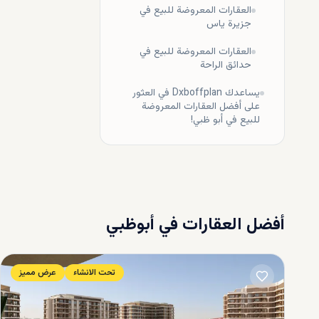
العقارات المعروضة للبيع في
على عكس الع
جزيرة ياس
لأصحاب العق
عقد الإيجار
العقارات المعروضة للبيع في
سبب محدد.
حدائق الراحة
آفاق كبي
يساعدك Dxboffplan في العثور
على أفضل العقارات المعروضة
يشهد سوق ال
للبيع في أبو ظبي!
مستقرة. واست
هذا المجال م
أفضل العقارات في
أبوظبي
تحت الانشاء
عرض مميز