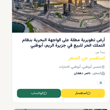
تبحث
جميع
أرض تطويرية مطلة على الواجهة البحرية بنظام
التملك الحر للبيع في جزيرة الريم، أبوظبي
يبدأ من
ارية
استفسر عن السعر
ر من 17 عامًا من الخبرة،
مركز
شمس أبوظبي, أبوظبي, الامارات
المطور:
ناصر دهقان
هي
استفسار
الواتساب
لبناء.