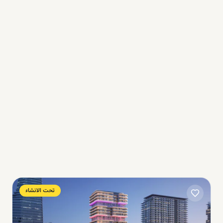
ديد من المدن الأخرى في العالم، فإن قوانين العقارات في أبو ظبي صديقة لل
ارات. فبصفتك مالك منزل في ابوظبي، يمكنك بسهولة إخلاء المستأجر في نهاية
 بإشعار شهرين فقط. وإذا كنت ترغب في تجديد عقد الإيجار، فأنت لا تحتاج إل
رة للنمو المستقبلي للمنازل المعروضة للبيع في أبوظبي
عقارات دورات ازدهار وكساد، تمامًا مثل الأسواق الأخرى، ولكنه يشهد الآن 
نادًا إلى خطط التوسع الكبيرة للبنية التحتية لحكومة أبوظبي، يتوقع المتخصصو
ستقبلًا جيدًا للعقارات في أبوظبي.
تحت الانشاء