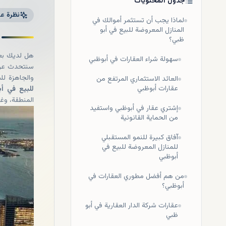
جدول المحتويات
نظرة عا
لماذا يجب أن تستثمر أموالك في
المنازل المعروضة للبيع في أبو
ظبي؟
هل لديك بعض
سهولة شراء العقارات في أبوظبي
سنتحدث عن و
والجاهزة لل
العائد الاستثماري المرتفع من
عقارات أبوظبي
للبيع في أ
المنطقة، وغي
إشتري عقار في أبوظبي واستفيد
من الحماية القانونية
آفاق كبيرة للنمو المستقبلي
للمنازل المعروضة للبيع في
أبوظبي
من هم أفضل مطوري العقارات في
أبوظبي؟
عقارات شركة الدار العقارية في أبو
ظبي