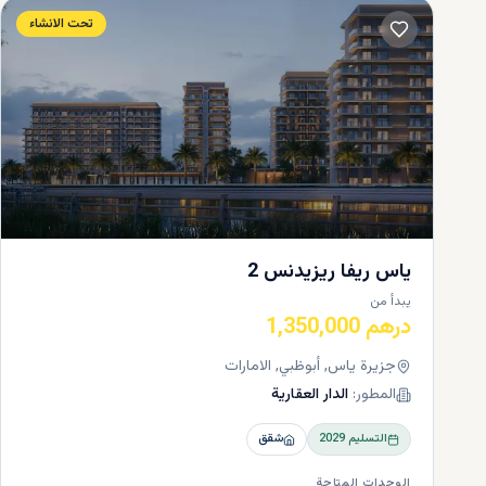
تحت الانشاء
يمكنك البح
العربية المتح
ياس ريفا ريزيدنس 2
يبدأ من
درهم 1,350,000
جزيرة ياس, أبوظبي, الامارات
المطور:
الدار العقارية
ما هي أ
التسليم
2029
شقق
الشيء المهم
هو أنواع ال
الوحدات المتاحة