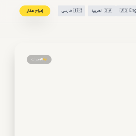
Eng
🇺🇸
🇸🇦
العربية
🇮🇷
فارسی
إدراج عقار
الامارات