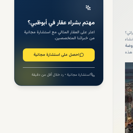
مهتم بشراء عقار في أبوظبي؟
اعثر على العقار المثالي مع استشارة مجانية
اتي؟
من خبرائنا المتخصصين.
نشاء
روضة
 هذه
احصل على استشارة مجانية
استشارة مجانية • رد خلال أقل من دقيقة