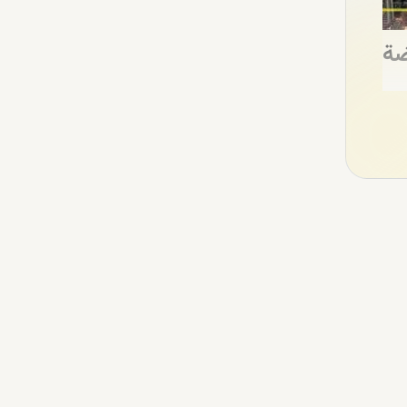
ضة
ويحب
باقي
اريع
د من
مال.