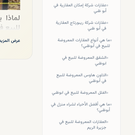
عقارات شركة إمكان العقارية في
أبو ظبي
لماذا 
عقارات شركة ريبورتاج العقارية
للبيع ف
في أبو ظبي
كما تعلم، ت
ما هي أنواع العقارات المعروضة
عرض المزيد
للبيع في أبوظبي؟
العديد من ا
الامارات. وس
الشقق المعروضة للبيع في
سهولة شر
ابوظبي
التاون هاوس المعروضة للبيع
نعتقد أن الع
في أبوظبي
التي تحت ال
المعاملات ال
الفلل المعروضة للبيع في ابوظبي
العائد ا
ما هي أفضل الأحياء لشراء منزل في
أبوظبي؟
أبوظبي مليئة
على سبيل الم
العقارات المعروضة للبيع في
إشتري عق
جزيرة الريم