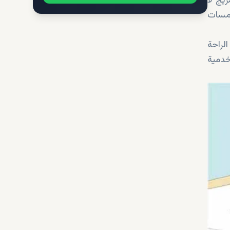
يج لا
لمسات
لراحة
دمية