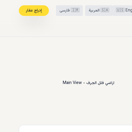
Eng
🇺🇸
🇸🇦
العربية
🇮🇷
فارسی
إدراج عقار