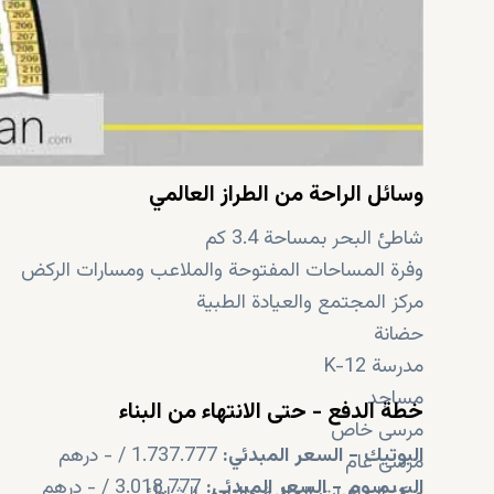
وسائل الراحة من الطراز العالمي
شاطئ البحر بمساحة 3.4 كم
وفرة المساحات المفتوحة والملاعب ومسارات الركض
مركز المجتمع والعيادة الطبية
حضانة
مدرسة K-12
مساجد
خطة الدفع - حتى الانتهاء من البناء
مرسى خاص
البوتيك - السعر المبدئي:
1.737.777 / - درهم
مرسى عام
البريميوم - السعر المبدئي:
3.018.777 / - درهم