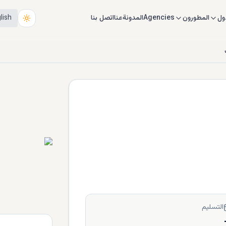
ول
المطورون
Agencies
المدونة
عنا
اتصل بنا
lish
التسليم