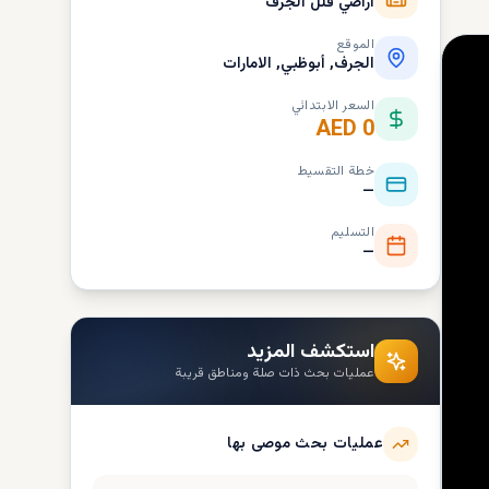
اراضي فلل الجرف
الموقع
الجرف, أبوظبي, الامارات
السعر الابتدائي
AED 0
خطة التقسيط
—
التسليم
—
استكشف المزيد
عمليات بحث ذات صلة ومناطق قريبة
عمليات بحث موصى بها