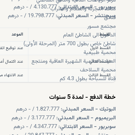
مركز الرياضات المائية والنادي الشاطئي
سوبريور - السعر الابتدائي:
4.130.777 / - درهم
منافذ التجزئة والطعام والشراب
سيجنتشر - السعر المبدئي:
19.798.777 / - درهم
فنادق
مجتمع مسور
الدخول الى الشاطئ العام
القسط
الموعد
شاطئ خاص بطول 700 متر (المرحلة الأولى)
القسط الاول
عند توقيع اتفا
محمية طبيعية
العيادة العالمية الشهيرة العافية ومنتجع
القسط الثاني
عند اكتمال أعما
محمية السلاحف
القسط الثالث
عند الانتهاء من 
قناة للسباحة بطول 4.3 كم
خطة الدفع - لمدة 5 سنوات
البوتيك - السعر المبدئي:
1.827.777 / - درهم
البريميوم - السعر المبدئي:
3.177.777 / - درهم
سوبريور - السعر الابتدائي:
4.347.777 / - درهم