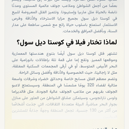
بعضًا من أجمل الشواطئ وملاعب جولف عالمية المستوى ومدنًا
نابضة بالحياة مثل ماربيا وإستيبونا. وتتميز الفلل المعروضة للبيع
في كوستا ديل سول بجميع مزايا الاسترخاء والأناقة وفرص
الاستثمار. استمتع باسلوب حياة رائع مع شمس ساطعة على مدار
السنة، وبأفضل المرافق والخدمات.
لماذا تختار فيلا في كوستا ديل سول؟
تشتهر فلل كوستا ديل سول أيضًا بتنوع هندستها المعمارية
وموقعها المميز. وتقع إما على قمة تلة بإطلالات بانورامية على
البحر الأبيض المتوسط، أو في أرقى المجمعات السكنية المغلقة،
مثل لا زاجاليتا، حيث الخصوصية والأناقة وأفضل وسائل الراحة.
وتضم معظم الفلل مسابح خاصة وحدائق خضراء وشرفات واسعة
مثالية لقضاء 320 يومًا مشمسًا في المنطقة. وسيستمتع لاعبو
الجولف بقربهم من ملاعب الجولف عالية الجودة، مثل فالديراما
ولوس نارانجوس، وسيتمكن عشاق الشواطئ من العثور على منازل
بجوار البحر مباشرةً. البيئة متعددة الثقافات، التي جذبت أشخاصًا
من أكثر من 130 جنسية، تجعل المنطقة وجهةً جذابةً للمشترين
الدوليين.
كوستا ديل سول تضم كل ما تبحث عنه، من فلل عصرية في نويفا