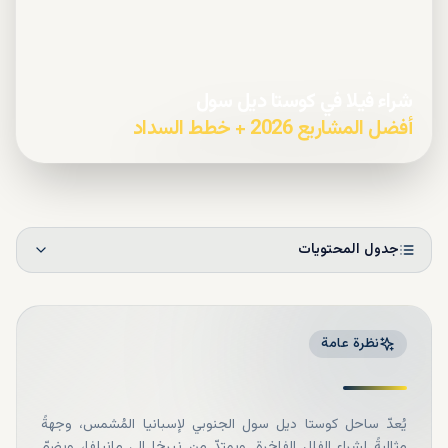
شراء فيلا في كوستا ديل سول
أفضل المشاريع 2026 + خطط السداد
جدول المحتويات
نظرة عامة
يُعدّ ساحل كوستا ديل سول الجنوبي لإسبانيا المُشمس، وجهةً
مثاليةً لشراء الفلل الفاخرة. ويمتدّ من نيرخا إلى مانيلفا، ويضمّ