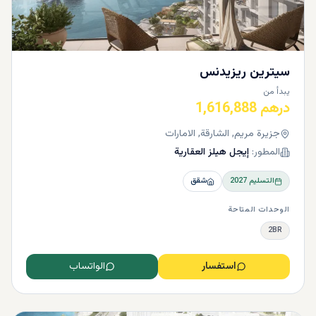
سيترين ريزيدنس
يبدأ من
درهم 1,616,888
جزيرة مريم, الشارقة, الامارات
المطور:
إيجل هيلز العقارية
التسليم
2027
شقق
الوحدات المتاحة
2BR
استفسار
الواتساب