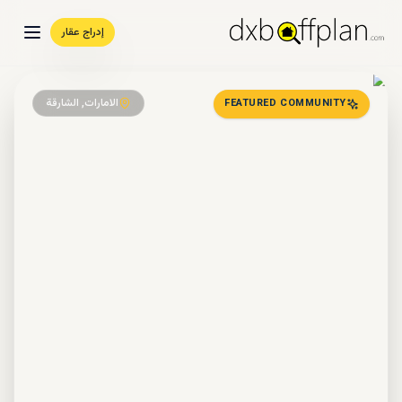
إدراج عقار
الامارات, الشارقة
FEATURED COMMUNITY