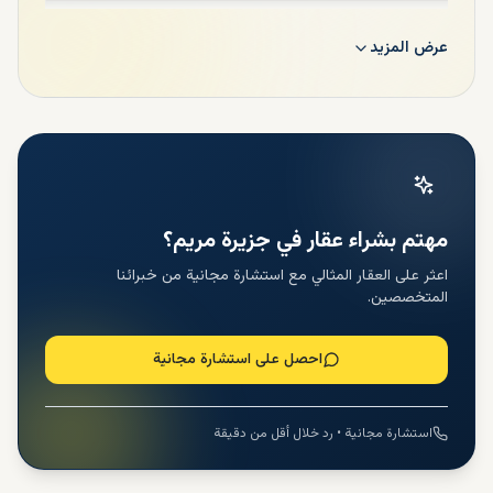
عرض المزيد
المحفظة العقارية لجزيرة مريم
مهتم بشراء عقار في جزيرة مريم؟
يقدم مشروع جزيرة مريم للمستثمرين مجموعة متنوعة من
اعثر على العقار المثالي مع استشارة مجانية من خبرائنا
المتخصصين.
الشقق الراقية بأسعار معقولة في الشارقة
. يتم تصنيف العقارات
المعروضة للبيع في جزيرة مريم بالشارقة إلى عدة مجتمعات
فرعية تتميز كل منها بطابع معماري فريد. وقد تم تصميم 9
احصل على استشارة مجانية
مجمعات سكنية فرعية في جزيرة مريم حتى الآن، خمسة منها
جاهزة للسكن والأربعة الأخرى قيد التطوير، ومن المتوقع تسليمها
في موعد أقصاه الربع الثاني من عام 2023. وفيما يلي نظرة عامة
استشارة مجانية • رد خلال أقل من دقيقة
على المشاريع المعروضة للبيع في جزيرة مريم:
سيان بيتش ريزيدنس:
سيان بيتش ريزيدنس هي المجمع