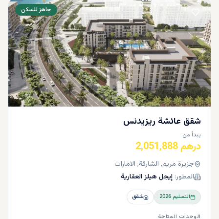
جاهز للسكن
شقق عائشة ريزيدنس
يبدأ من
درهم 2,051,888
جزيرة مريم, الشارقة, الامارات
المطور:
إيجل هيلز العقارية
التسليم
2026
شقق
الوحدات المتاحة