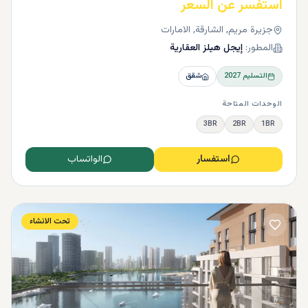
استفسر عن السعر
جزيرة مريم, الشارقة, الامارات
المطور:
إيجل هيلز العقارية
التسليم
2027
شقق
الوحدات المتاحة
3BR
2BR
1BR
استفسار
الواتساب
تحت الانشاء