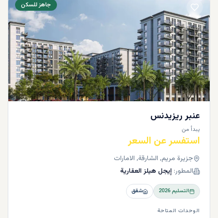
جاهز للسكن
عنبر ريزيدنس
يبدأ من
استفسر عن السعر
جزيرة مريم, الشارقة, الامارات
المطور:
إيجل هيلز العقارية
التسليم
2026
شقق
الوحدات المتاحة