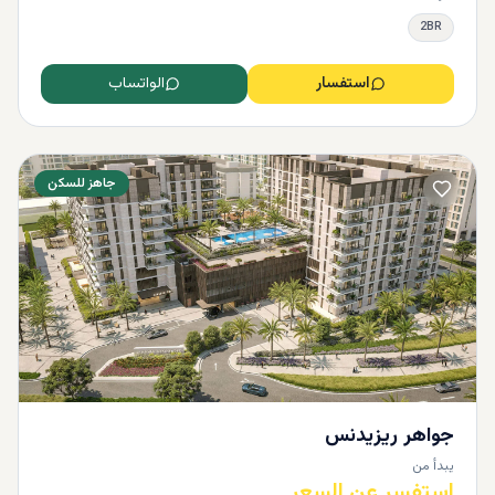
2BR
استفسار
الواتساب
جاهز للسكن
جواهر ريزيدنس
يبدأ من
استفسر عن السعر