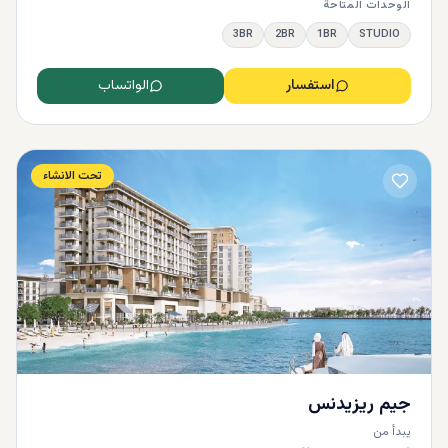
الوحدات المتاحة
3BR
2BR
1BR
STUDIO
استفسار
الواتساب
تحت الانشاء
جيم ريزيدنس
يبدأ من