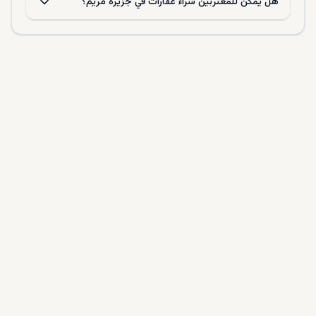
هل يمكن للمغتربين شراء عقارات في جزيرة مريم؟