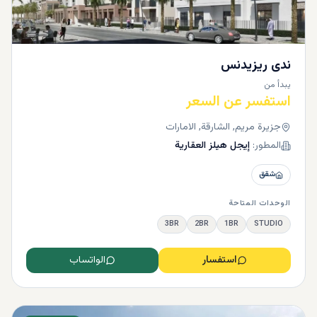
ندى ريزيدنس
يبدأ من
استفسر عن السعر
جزيرة مريم, الشارقة, الامارات
المطور:
إيجل هيلز العقارية
شقق
الوحدات المتاحة
3BR
2BR
1BR
STUDIO
استفسار
الواتساب