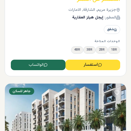
جزيرة مريم, الشارقة, الامارات
المطور:
إيجل هيلز العقارية
شقق
الوحدات المتاحة
4BR
3BR
2BR
1BR
استفسار
الواتساب
جاهز للسكن