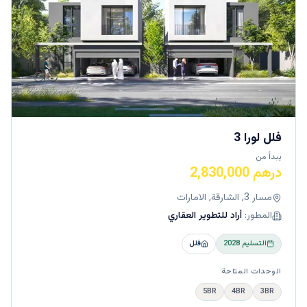
(المرحلة الأولى)
تتمثل ميزة موقع سراب في الجادة في أنه محاط بمجموعة
كبيرة من وسائل الراحة، مما يمنح سكانها مجموعة متنوعة
من البدائل للاستمتاع بها. ومع وجود مراكز ألعاب ومساحات
لعب وركن رياضي مدمج فيه، فإن المحور المركزي في
مجتمع الجادة بمثابة منصة واحدة للسكان لأي شيء يتعلق
بالترفيه والاستجمام. بالإضافة إلى ذلك، يوجد في سراب
مسبح منفصل للرجال والنساء وصالة ألعاب رياضية في
الطابق الرئيسي وكلها لتخفيف التوتر والاسترخاء للسكان.
فلل لورا 3
بالإضافة إلى ذلك، تتمتع سراب بإمكانية الوصول إلى أفضل
يبدأ من
المقاهي والمطاعم وصالات تناول الطعام والمسارح عالية
درهم 2,830,000
الجودة ومحلات القريبة.
مسار 3, الشارقة, الامارات
المطور:
أراد للتطوير العقاري
التسليم
2028
فلل
الوحدات المتاحة
5BR
4BR
3BR