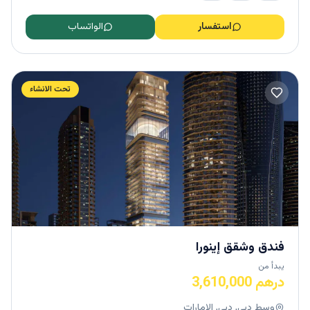
الصالات الرياضية وحمامات السباحة والمقاهي والمطاعم
استفسار
الواتساب
الفاخرة، وما إلى ذلك. وتشتهر
فلل الشارقة المعروضة للبيع
من شركة أرادَ للتطوير العقاري بجودتها العالية.
تحت الانشاء
شقق مسك، شقق أنيقة من أرادَ للتطوير
العقاري
شقق مسك من أرادَ للتطوير العقاري
هي مجموعة من
الشقق الفخمة المكونة من غرفة وغرفتين وثلاث غرف نوم
بالإضافة إلى بنتهاوس كبير في حي الجادة في الشارقة، وتقع
في مبنى مكون من تسعة طوابق. وتضم هذه الشقق مناطق
معيشة وديكورات داخلية بتشطيبات معاصرة، وهي مثالية
للعائلات التي لديها أطفال أو حتى الأزواج لأنها تأتي في
مجموعة متنوعة من الأحجام. ولتوفير أقصى درجات الراحة
فندق وشقق إينورا
لك، فإن الحي محاط أيضًا بعدد كبير من المطاعم وأماكن
الترفيه ومحلات التجزئة. كما توفر شقق مسك بنتهاوس
يبدأ من
درهم 3,610,000
رائعة من منازل من غرفة نوم واحدة أو غرفتين أو ثلاث
غرف نوم. تحقق من
الشقق الأخرى المعروضة للبيع في
وسط دبي, دبي, الامارات