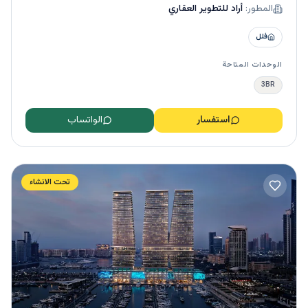
المطور:
أراد للتطوير العقاري
من أجل تقليل التوتر اليومي والاسترخاء بعد يوم طويل، يتم
تزويد السكان بوسائل الراحة الممتعة والجذابة، وتشمل
فلل
المرافق أماكن شواء عائلية ومسبحًا ومركزًا للصحة واللياقة
البدنية ومنطقة للعب ومساحات خضراء ترفيهية وغيرها
الوحدات المتاحة
الكثير.
3BR
استفسار
الواتساب
تحت الانشاء
الريف 3، مشروع رائع من أرادَ للتطوير
العقاري
يقع
مجمع الريف 3
(Riff) السكني في وسط حي الجادة
المزدهر في الشارقة، ويقدم مثالًا للحياة الحضرية الحديثة