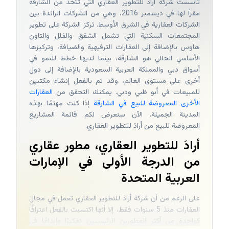
تأسست شركة أرادَ للتطوير العقاري التي تتخذ من الشارقة
مقراً لها في ديسمبر 2016، وهي من الشركات الرائدة بين
الشركات العقارية في الشرق الأوسط. تركز الشركة على تطوير
المجتمعات السكنية التي تشمل الشقق والفلل والتاون
هاوس بالإضافة إلى العقارات الترفيهية والضيافة، وتركيزها
الأساسي الحالي هو الشارقة، بينما لديها خطط للنمو في
أسواق دبي والمملكة العربية السعودية بالإضافة إلى دول
أخرى على مستوى العالم، وقد تم بالفعل إنشاء مكتبين
للمبيعات في أبو ظبي ودبي. يمكنك التحقق من
العقارات
الأخرى المعروضة للبيع في الشارقة
إذا كنت مهتمًا بهذه
المدينة الجميلة. الآن سنعرض لكم قائمة المشاريع
المعروضة للبيع من أرادَ للتطوير العقاري.
أرادَ للتطوير العقاري، مطور عقاري
من الدرجة الأولى في الإمارات
العربية المتحدة
على الرغم من أن شركة أرادَ للتطوير العقاري تعمل في مجال
العقارات منذ 5 سنوات فقط، إلا أنها اكتسبت بالفعل اعترافًا
كواحدة من أكثر المطورين الرئيسيين تفكيرًا وإبداعًا في