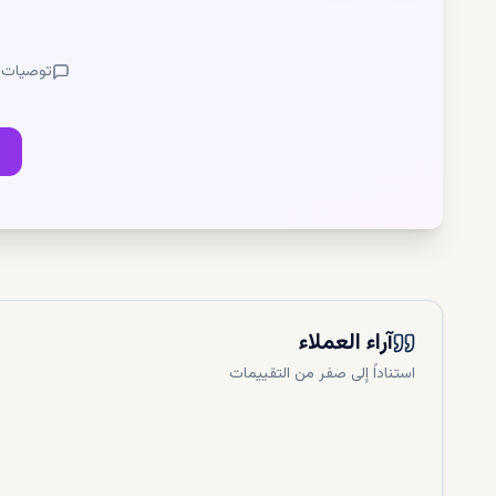
نوع العقار
متوسط ال
متوسط الس
توصيات
الرياض
شقة حضرية (100 م
850.000
226.600
الرياض
فيلا (300 متر مربع)
.400.000
640.000
جدة
شقة حضرية (100 م
780.000
آراء العملاء
208.000
استناداً إلى صفر من التقييمات
جدة
فيلا (300 متر مربع)
.200.000
586.000
نيوم (متو