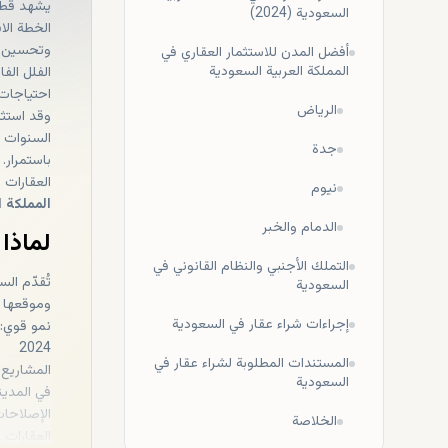
يشهد قطاع
السعودية (2024)
وتحسين جو
أفضل المدن للاستثمار العقاري في
المملكة العربية السعودية
الفلل الف
احتياجات 
الرياض
وقد استثم
السنوات ا
جدة
باستمرار.
العقارات ا
نيوم
المملكة ا
الدمام والخبر
لماذا
التملك الأجنبي والنظام القانوني في
تُقدّم ال
السعودية
وموقعها ا
إجراءات شراء عقار في السعودية
2024
المستندات المطلوبة لشراء عقار في
السعودية
في المدين
الإصلاحات
الخلاصة
العقارات 