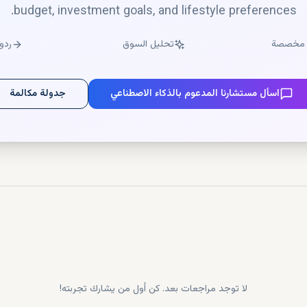
budget, investment goals, and lifestyle preferences.
سعر (ريال سعودي)
عر (بالدولار الأمريكي)
 مخصصة
تحليل السوق
ردو
تر مربع)
اسأل مستشارنا المدعوم بالذكاء الاصطناعي
جدولة مكالمة
2
تر مربع)
2
لا توجد مراجعات بعد. كن أول من يشارك تجربته!
قع)