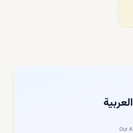
لعربية
م
Our A