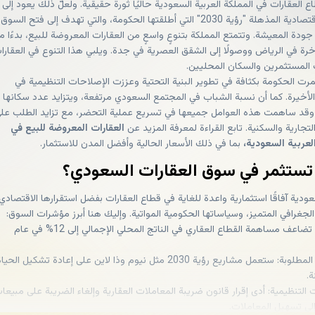
 العقارات في المملكة العربية السعودية حاليًا ثورةً حقيقية. ولعلّ ذلك يعود إلى
الخطة الاقتصادية المذهلة "رؤية 2030" التي أطلقتها الحكومة، والتي تهدف إلى فتح السوق
دة المعيشة. وتتمتع المملكة بتنوعٍ واسعٍ من العقارات المعروضة للبيع، بدءًا م
اخرة في الرياض ووصولًا إلى الشقق العصرية في جدة. ويلبي هذا التنوع في العقارا
المستثمرين والسكان المحليين.
رت الحكومة بكثافة في تطوير البنية التحتية وعززت الإصلاحات التنظيمية في
لأخيرة. كما أن نسبة الشباب في المجتمع السعودي مرتفعة، ويتزايد عدد سكانها
 وقد ساهمت هذه العوامل جميعها في تسريع عملية التحضر، مع تزايد الطلب عل
لتجارية والسكنية. تابع القراءة لمعرفة المزيد عن
العقارات المعروضة للبيع في
لعربية السعودية،
بما في ذلك الأسعار الحالية وأفضل المدن للاستثمار.
 تستثمر في سوق العقارات السعودي؟
سعودية آفاقًا استثمارية واعدة للغاية في قطاع العقارات بفضل استقرارها الاقتصادي
لجغرافي المتميز، وسياساتها الحكومية المواتية. وإليك هنا أبرز مؤشرات السوق:
نمو قوي: تضاعف مساهمة القطاع العقاري في الناتج المحلي الإجمالي إلى 12% في عام
المشاريع المطلوبة: ستعمل مشاريع رؤية 2030 مثل نيوم وذا لاين على إعادة تشكيل الحيا
ة.
 التنظيمية: أدى إقرار قانون ضريبة المعاملات العقارية وإلغاء الضريبة على مبيعا
إلى تسهيل المعاملات.